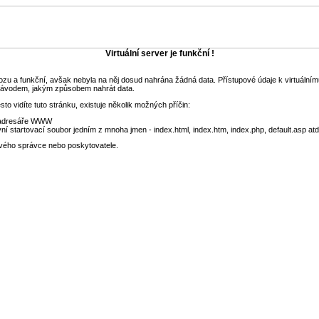
Virtuální server je funkční !
ovozu a funkční, avšak nebyla na něj dosud nahrána žádná data. Přístupové údaje k virtuální
návodem, jakým způsobem nahrát data.
esto vidíte tuto stránku, existuje několik možných příčin:
o adresáře WWW
vní startovací soubor jedním z mnoha jmen - index.html, index.htm, index.php, default.asp atd
svého správce nebo poskytovatele.