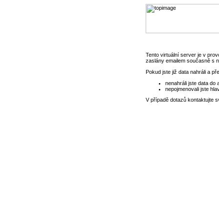
Tento virtuální server je v pr
zaslány emailem současně s 
Pokud jste již data nahráli a př
nenahráli jste data d
nepojmenovali jste hla
V případě dotazů kontaktujte 